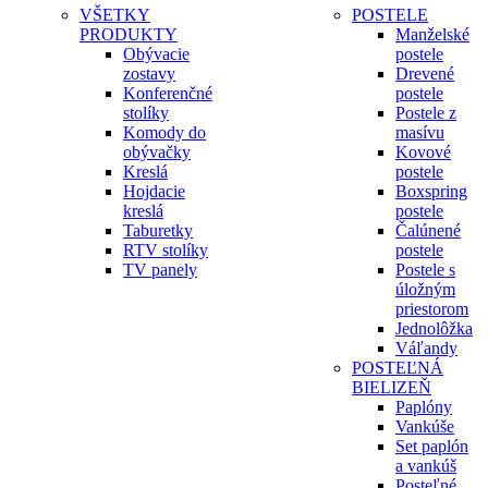
VŠETKY
POSTELE
PRODUKTY
Manželské
Obývacie
postele
zostavy
Drevené
Konferenčné
postele
stolíky
Postele z
Komody do
masívu
obývačky
Kovové
Kreslá
postele
Hojdacie
Boxspring
kreslá
postele
Taburetky
Čalúnené
RTV stolíky
postele
TV panely
Postele s
úložným
priestorom
Jednolôžka
Váľandy
POSTEĽNÁ
BIELIZEŇ
Paplóny
Vankúše
Set paplón
a vankúš
Posteľné