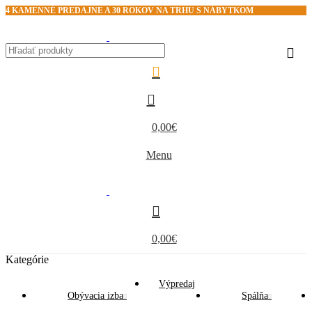
4 KAMENNÉ PREDAJNE A 30 ROKOV NA TRHU S NÁBYTKOM
0,00
€
Menu
0,00
€
Kategórie
Výpredaj
Obývacia izba
Spálňa