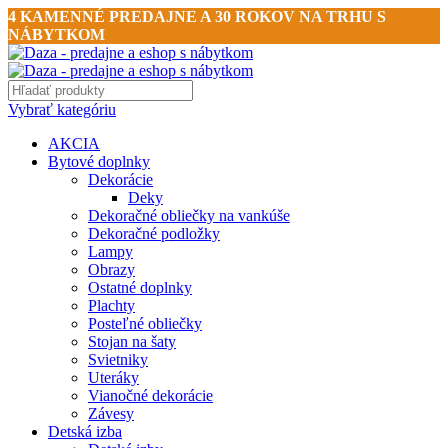
4 KAMENNÉ PREDAJNE A 30 ROKOV NA TRHU S
NÁBYTKOM
Vybrať kategóriu
AKCIA
Bytové doplnky
Dekorácie
Deky
Dekoračné obliečky na vankúše
Dekoračné podložky
Lampy
Obrazy
Ostatné doplnky
Plachty
Posteľné obliečky
Stojan na šaty
Svietniky
Uteráky
Vianočné dekorácie
Závesy
Detská izba