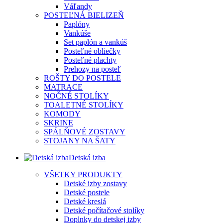
Váľandy
POSTEĽNÁ BIELIZEŇ
Paplóny
Vankúše
Set paplón a vankúš
Posteľné obliečky
Posteľné plachty
Prehozy na posteľ
ROŠTY DO POSTELE
MATRACE
NOČNÉ STOLÍKY
TOALETNÉ STOLÍKY
KOMODY
SKRINE
SPÁLŇOVÉ ZOSTAVY
STOJANY NA ŠATY
Detská izba
VŠETKY PRODUKTY
Detské izby zostavy
Detské postele
Detské kreslá
Detské počítačové stolíky
Doplnky do detskej izby