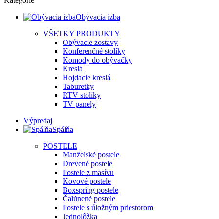
Kategórie
Obývacia izba
VŠETKY PRODUKTY
Obývacie zostavy
Konferenčné stolíky
Komody do obývačky
Kreslá
Hojdacie kreslá
Taburetky
RTV stolíky
TV panely
Výpredaj
Spálňa
POSTELE
Manželské postele
Drevené postele
Postele z masívu
Kovové postele
Boxspring postele
Čalúnené postele
Postele s úložným priestorom
Jednolôžka