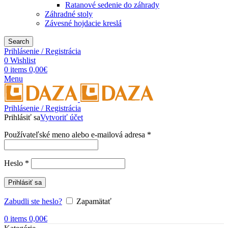
Ratanové sedenie do záhrady
Záhradné stoly
Závesné hojdacie kreslá
Search
Prihlásenie / Registrácia
0
Wishlist
0
items
0,00
€
Menu
Prihlásenie / Registrácia
Prihlásiť sa
Vytvoriť účet
Používateľské meno alebo e-mailová adresa
*
Heslo
*
Prihlásiť sa
Zabudli ste heslo?
Zapamätať
0
items
0,00
€