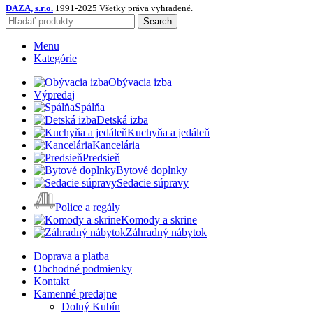
DAZA, s.r.o.
1991-2025 Všetky práva vyhradené.
Search
Menu
Kategórie
Obývacia izba
Výpredaj
Spálňa
Detská izba
Kuchyňa a jedáleň
Kancelária
Predsieň
Bytové doplnky
Sedacie súpravy
Police a regály
Komody a skrine
Záhradný nábytok
Doprava a platba
Obchodné podmienky
Kontakt
Kamenné predajne
Dolný Kubín