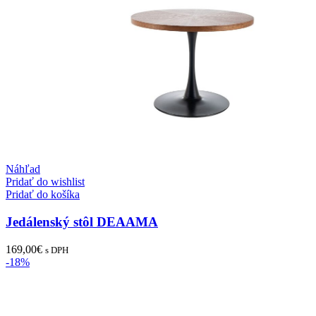
Náhľad
Pridať do wishlist
Pridať do košíka
Jedálenský stôl DEAAMA
169,00
€
s DPH
-18%