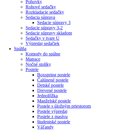
Pohovky
Rohové sedačky
Rozkladacie sedačky
Sedacia súprava
Sedacie súpravy 3
Sedacie súpravy 3-2
Sedacie súpravy skladom
Sedačky v tvare U
Výpredaj sedačiek
Spálňa
Komody do spálne
Matrace
Nočné stolíky
Postele
Boxspring postele
Čalúnené postele
Detské postele
Drevené postele
Jednolôžka
Manželské postele
Postele s úložným priestorom
Postele výpredaj
Postele z masívu
študentské postele
Váľandy