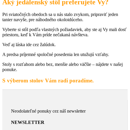
Aký jedálenský stôl preferujete Vy?
Pri sviatočných obedoch sa u nás stalo zvykom, pripraviť jeden
tanier navyše, pre náhodného okoloidúceho.
Vyberte si stôl podľa vlastných požiadaviek, aby ste aj Vy mali dosť
priestoru, keď k Vám príde nečakaná návšteva.
Veď aj láska ide cez žalúdok.
A predsa príjemné spoločné posedenia len utužujú vzťahy.
Stoly s rozťahom alebo bez, menšie alebo väčšie – nájdete v našej
ponuke.
S výberom stolov Vám radi poradíme.
Neodolateľné ponuky cez náš newsletter
NEWSLETTER