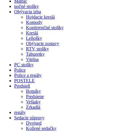
Matrac
nočné stolíky
Obývacia izba
Hojdacie kreslá
Komody
Konferenčné stolíky
Kreslá
Leňošky
Obývacie zostavy
RTV stolíky
Taburetky
Vitrína
PC stolíky
Police
Police a regály
POSTELE
Predsieň
Botníky
Predsiene
Vešiaky
Zrkadlá
regály
Sedacie súpravy
Dvojsed
Kožené sedačky