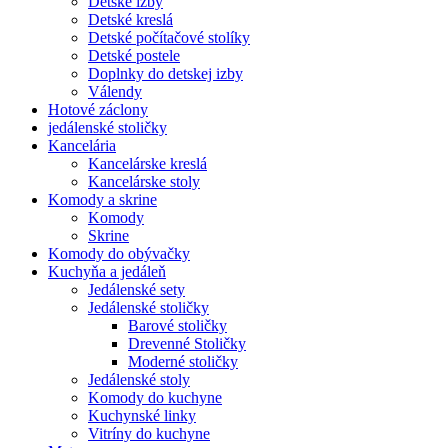
Detské izby
Detské kreslá
Detské počítačové stolíky
Detské postele
Doplnky do detskej izby
Válendy
Hotové záclony
jedálenské stoličky
Kancelária
Kancelárske kreslá
Kancelárske stoly
Komody a skrine
Komody
Skrine
Komody do obývačky
Kuchyňa a jedáleň
Jedálenské sety
Jedálenské stoličky
Barové stoličky
Drevenné Stoličky
Moderné stoličky
Jedálenské stoly
Komody do kuchyne
Kuchynské linky
Vitríny do kuchyne