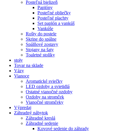
Posteľná bielizeň
Paplóny
Posteľné obliečky
Posteľné plachty
Set paplón a vankúš
Vankúše
Rošty do postele
Skrine do spálne
Spálňové zostavy
Stojany na šaty
Toaletné stolíky
stoły
Tovar na sklade
Vázy
Vianoce
Aromatické sviečky
LED ozdoby a svietidlá
Ostatné vianočné ozdoby
Ozdoby na stromček
Vianočné stromčeky
Výpredaj
Záhradný nábytok
Záhradné kreslá
Záhradné sedenie
Kovové sedenie do záhrady