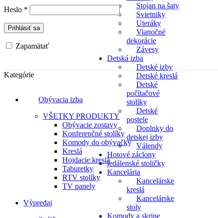
Stojan na šaty
Heslo
*
Svietniky
Uteráky
Prihlásiť sa
Vianočné
dekorácie
Zapamätať
Závesy
Detská izba
Detské izby
Kategórie
Detské kreslá
Detské
počítačové
Obývacia izba
stolíky
Detské
VŠETKY PRODUKTY
postele
Obývacie zostavy
Doplnky do
Konferenčné stolíky
detskej izby
Komody do obývačky
Válendy
Kreslá
Hotové záclony
Hojdacie kreslá
jedálenské stoličky
Taburetky
Kancelária
RTV stolíky
Kancelárske
TV panely
kreslá
Kancelárske
Výpredaj
stoly
Komody a skrine