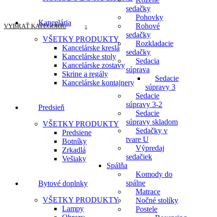
sedačky
Pohovky
Kancelária
Rohové
VYBRAŤ KATEGÓRIU
sedačky
VŠETKY PRODUKTY
Rozkladacie
Kancelárske kreslá
sedačky
Kancelárske stoly
Sedacia
Kancelárske zostavy
súprava
Skrine a regály
Sedacie
Kancelárske kontajnery
súpravy 3
Sedacie
súpravy 3-2
Predsieň
Sedacie
súpravy skladom
VŠETKY PRODUKTY
Sedačky v
Predsiene
tvare U
Botníky
Výpredaj
Zrkadlá
sedačiek
Vešiaky
Spálňa
Komody do
spálne
Bytové doplnky
Matrace
VŠETKY PRODUKTY
Nočné stolíky
Lampy
Postele