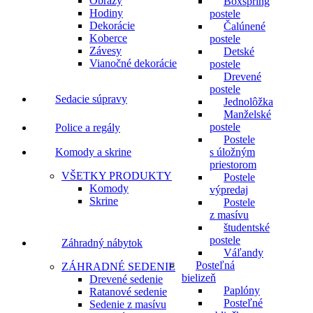
Obrazy
Boxspring
Hodiny
postele
Dekorácie
Čalúnené
Koberce
postele
Závesy
Detské
Vianočné dekorácie
postele
Drevené
postele
Sedacie súpravy
Jednolôžka
Manželské
postele
Police a regály
Postele
Komody a skrine
s úložným
priestorom
VŠETKY PRODUKTY
Postele
Komody
výpredaj
Skrine
Postele
z masívu
študentské
postele
Záhradný nábytok
Váľandy
Posteľná
ZÁHRADNÉ SEDENIE
bielizeň
Drevené sedenie
Paplóny
Ratanové sedenie
Posteľné
Sedenie z masívu