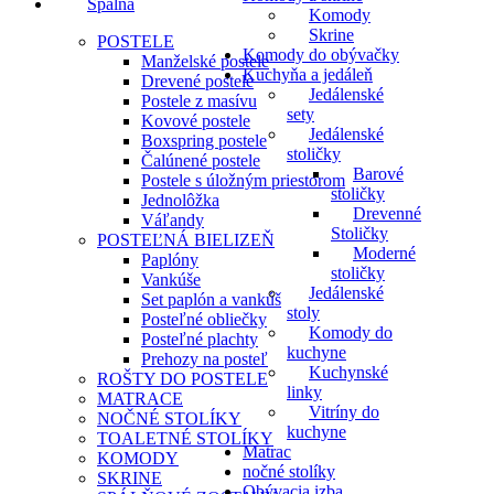
Spálňa
Komody
Skrine
POSTELE
Komody do obývačky
Manželské postele
Kuchyňa a jedáleň
Drevené postele
Jedálenské
Postele z masívu
sety
Kovové postele
Jedálenské
Boxspring postele
stoličky
Čalúnené postele
Barové
Postele s úložným priestorom
stoličky
Jednolôžka
Drevenné
Váľandy
Stoličky
POSTEĽNÁ BIELIZEŇ
Moderné
Paplóny
stoličky
Vankúše
Jedálenské
Set paplón a vankúš
stoly
Posteľné obliečky
Komody do
Posteľné plachty
kuchyne
Prehozy na posteľ
Kuchynské
ROŠTY DO POSTELE
linky
MATRACE
Vitríny do
NOČNÉ STOLÍKY
kuchyne
TOALETNÉ STOLÍKY
Matrac
KOMODY
nočné stolíky
SKRINE
Obývacia izba