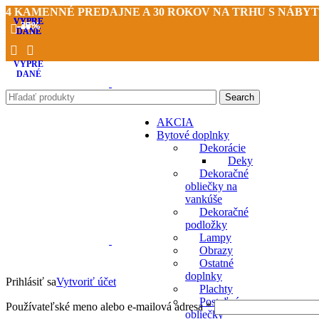
4 KAMENNÉ PREDAJNE A 30 ROKOV NA TRHU S NÁBY
VYPRE
VYPRE
VYPRE
-33%
-19%
-15%
-43%
-27%
-26%
-31%
-40%
-25%
DANÉ
DANÉ
DANÉ
VYPRE
DANÉ
Search
AKCIA
Bytové doplnky
Dekorácie
Deky
Dekoračné
obliečky na
vankúše
Dekoračné
podložky
Lampy
Obrazy
Ostatné
doplnky
Prihlásiť sa
Vytvoriť účet
Plachty
Posteľné
Používateľské meno alebo e-mailová adresa
*
obliečky