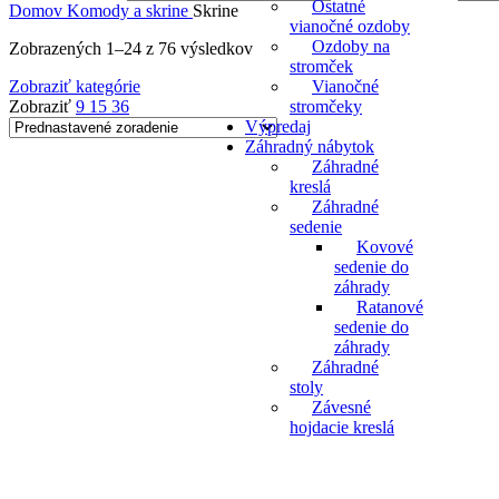
Ostatné
Domov
Komody a skrine
Skrine
vianočné ozdoby
Ozdoby na
Zobrazených 1–24 z 76 výsledkov
stromček
Vianočné
Zobraziť kategórie
stromčeky
Zobraziť
9
15
36
Výpredaj
Záhradný nábytok
Záhradné
kreslá
Záhradné
sedenie
Kovové
sedenie do
záhrady
Ratanové
sedenie do
záhrady
Záhradné
stoly
Závesné
hojdacie kreslá