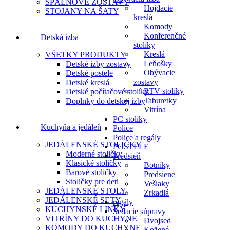
SPÁLŇOVÉ ZOSTAVY
Hojdacie
STOJANY NA ŠATY
kreslá
Komody
Konferenčné
Detská izba
stolíky
Kreslá
VŠETKY PRODUKTY
Leňošky
Detské izby zostavy
Obývacie
Detské postele
zostavy
Detské kreslá
RTV stolíky
Detské počítačové stolíky
Taburetky
Doplnky do detskej izby
Vitrína
PC stolíky
Kuchyňa a jedáleň
Police
Police a regály
JEDÁLENSKÉ STOLIČKY
POSTELE
Moderné stoličky
Predsieň
Klasické stoličky
Botníky
Barové stoličky
Predsiene
Stoličky pre deti
Vešiaky
JEDÁLENSKÉ STOLY
Zrkadlá
JEDÁLENSKÉ SETY
regály
KUCHYNSKÉ LINKY
Sedacie súpravy
VITRÍNY DO KUCHYNE
Dvojsed
KOMODY DO KUCHYNE
Kožené