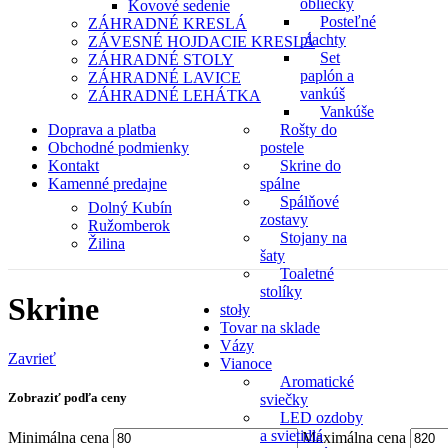
obliečky
Kovové sedenie
Posteľné
ZÁHRADNÉ KRESLÁ
plachty
ZÁVESNÉ HOJDACIE KRESLÁ
Set
ZÁHRADNÉ STOLY
paplón a
ZÁHRADNÉ LAVICE
vankúš
ZÁHRADNÉ LEHÁTKA
Vankúše
Doprava a platba
Rošty do
Obchodné podmienky
postele
Kontakt
Skrine do
Kamenné predajne
spálne
Spálňové
Dolný Kubín
zostavy
Ružomberok
Stojany na
Žilina
šaty
Toaletné
stolíky
Skrine
stoły
Tovar na sklade
Vázy
Zavrieť
Vianoce
Aromatické
Zobraziť podľa ceny
sviečky
LED ozdoby
a svietidlá
Minimálna cena
Maximálna cena