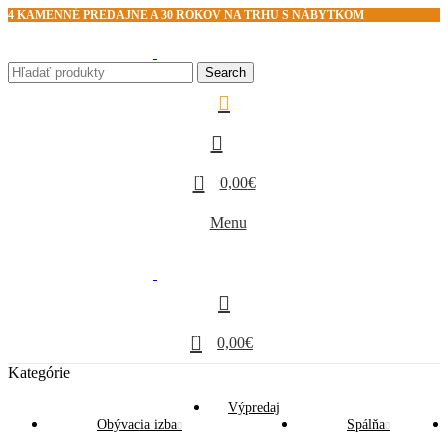
4 KAMENNÉ PREDAJNE A 30 ROKOV NA TRHU S NÁBYTKOM
Search
0
0,00
€
Menu
0
0,00
€
Kategórie
Výpredaj
Obývacia izba
Spálňa