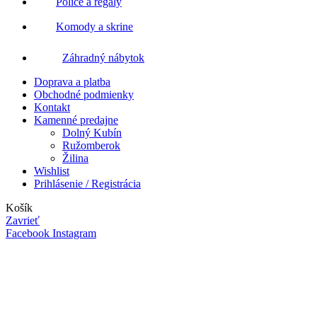
Police a regály
Komody a skrine
Záhradný nábytok
Doprava a platba
Obchodné podmienky
Kontakt
Kamenné predajne
Dolný Kubín
Ružomberok
Žilina
Wishlist
Prihlásenie / Registrácia
Košík
Zavrieť
Facebook
Instagram