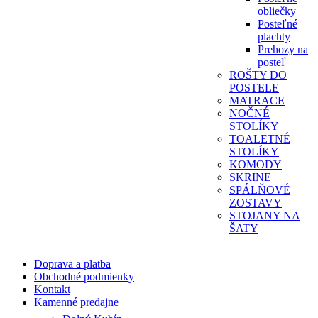
obliečky
Posteľné
plachty
Prehozy na
posteľ
ROŠTY DO
POSTELE
MATRACE
NOČNÉ
STOLÍKY
TOALETNÉ
STOLÍKY
KOMODY
SKRINE
SPÁLŇOVÉ
ZOSTAVY
STOJANY NA
ŠATY
Doprava a platba
Obchodné podmienky
Kontakt
Kamenné predajne