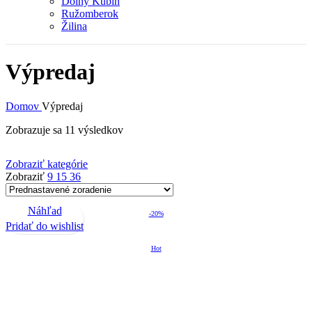
Dolný Kubín
Ružomberok
Žilina
Výpredaj
Domov
Výpredaj
Zobrazuje sa 11 výsledkov
Zobraziť kategórie
Zobraziť
9
15
36
Náhľad
-20%
Pridať do wishlist
Hot