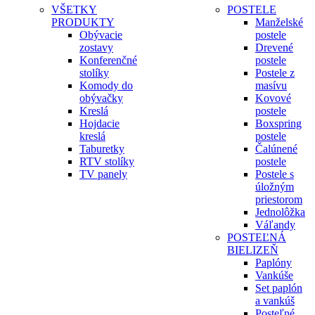
VŠETKY
POSTELE
PRODUKTY
Manželské
Obývacie
postele
zostavy
Drevené
Konferenčné
postele
stolíky
Postele z
Komody do
masívu
obývačky
Kovové
Kreslá
postele
Hojdacie
Boxspring
kreslá
postele
Taburetky
Čalúnené
RTV stolíky
postele
TV panely
Postele s
úložným
priestorom
Jednolôžka
Váľandy
POSTEĽNÁ
BIELIZEŇ
Paplóny
Vankúše
Set paplón
a vankúš
Posteľné