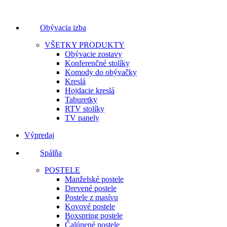
Obývacia izba
VŠETKY PRODUKTY
Obývacie zostavy
Konferenčné stolíky
Komody do obývačky
Kreslá
Hojdacie kreslá
Taburetky
RTV stolíky
TV panely
Výpredaj
Spálňa
POSTELE
Manželské postele
Drevené postele
Postele z masívu
Kovové postele
Boxspring postele
Čalúnené postele