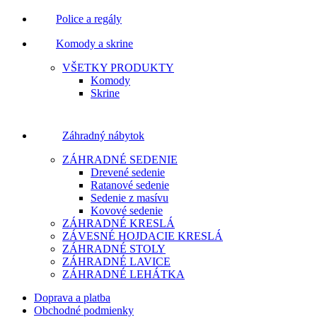
Police a regály
Komody a skrine
VŠETKY PRODUKTY
Komody
Skrine
Záhradný nábytok
ZÁHRADNÉ SEDENIE
Drevené sedenie
Ratanové sedenie
Sedenie z masívu
Kovové sedenie
ZÁHRADNÉ KRESLÁ
ZÁVESNÉ HOJDACIE KRESLÁ
ZÁHRADNÉ STOLY
ZÁHRADNÉ LAVICE
ZÁHRADNÉ LEHÁTKA
Doprava a platba
Obchodné podmienky