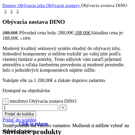
Domov
Obývacia izba
Obývacie zostavy
Obývacia zostava DINO
Obývacia zostava DINO
288,00
€
Pôvodná cena bola: 288,00€.
188,00
€
Aktuálna cena je:
188,00€.
s DPH
Moderný kvalitný sektorový systém vhodný do obývacej izby.
Jednotlivé komponenty si môžete rozložiť po vašej izbe podľa
vlastnej fantázie a potreby. Tento nábytok vám zaručí príjemnú
atmosféru a vďaka farebnému prevedeniu aj moderné prostredie.
Info o jednotlivých komponentoch nájdete nižšie.
Nakúpte ešte za
1 200,00
€
a získate dopravu zadarmo.
Dostupné na objednávku
množstvo Obývacia zostava DINO
Pridať do košíka
Pridať do wishlist
Click to enlarge
Tento produkt má viacero variantov. Možnosti si môžete vybrať na
Tento produkt má viacero variantov. Možnosti si môžete vybrať na
Súvisiace produkty
stránke produktu.
stránke produktu.