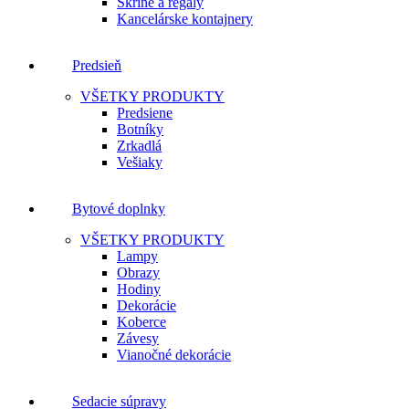
Skrine a regály
Kancelárske kontajnery
Predsieň
VŠETKY PRODUKTY
Predsiene
Botníky
Zrkadlá
Vešiaky
Bytové doplnky
VŠETKY PRODUKTY
Lampy
Obrazy
Hodiny
Dekorácie
Koberce
Závesy
Vianočné dekorácie
Sedacie súpravy