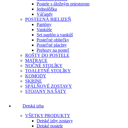
Postele s úložným priestorom
Jednolôžka
Váľandy
POSTEĽNÁ BIELIZEŇ
Paplóny
Vankúše
Set paplón a vankúš
Posteľné obliečky
Posteľné plachty
Prehozy na posteľ
ROŠTY DO POSTELE
MATRACE
NOČNÉ STOLÍKY
TOALETNÉ STOLÍKY
KOMODY
SKRINE
SPÁLŇOVÉ ZOSTAVY
STOJANY NA ŠATY
Detská izba
VŠETKY PRODUKTY
Detské izby zostavy
Detské postele