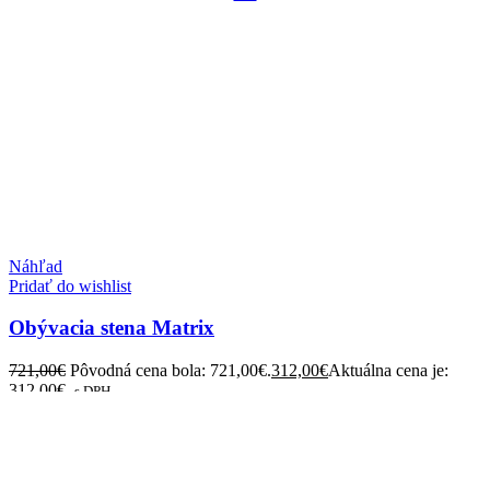
Náhľad
Pridať do wishlist
Obývacia stena Matrix
721,00
€
Pôvodná cena bola: 721,00€.
312,00
€
Aktuálna cena je:
312,00€.
s DPH
-18%