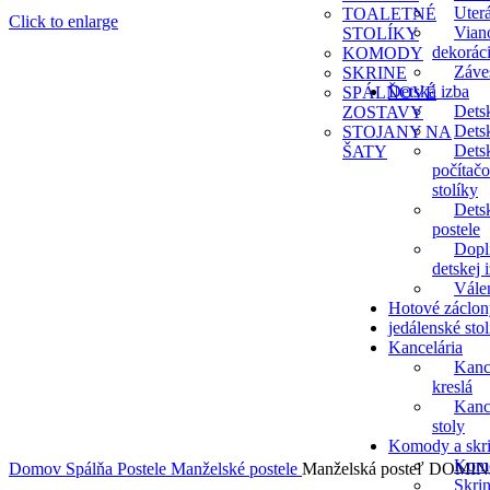
Uter
TOALETNÉ
Click to enlarge
Vian
STOLÍKY
dekorác
KOMODY
Záve
SKRINE
Detská izba
SPÁLŇOVÉ
Dets
ZOSTAVY
Detsk
STOJANY NA
Dets
ŠATY
počítač
stolíky
Dets
postele
Dopl
detskej 
Vále
Hotové záclon
jedálenské sto
Kancelária
Kanc
kreslá
Kanc
stoly
Komody a skr
Kom
Domov
Spálňa
Postele
Manželské postele
Manželská posteľ DOMINA
Skri