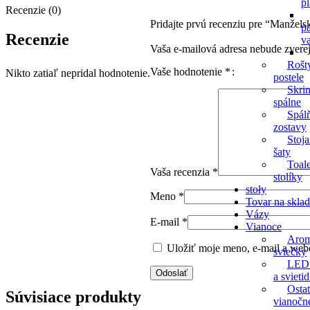
p
Recenzie (0)
Pridajte prvú recenziu pre “Manže
p
Recenzie
v
Vaša e-mailová adresa nebude zvere
Rošt
Vaše hodnotenie
*
Nikto zatiaľ nepridal hodnotenie.
postele
Skri
spálne
Spál
zostavy
Stoj
šaty
Toal
Vaša recenzia
*
stolíky
stoły
Meno
*
Tovar na skla
Vázy
E-mail
*
Vianoce
Arom
Uložiť moje meno, e-mail a webo
sviečky
LED
a svietid
Osta
Súvisiace produkty
vianočn