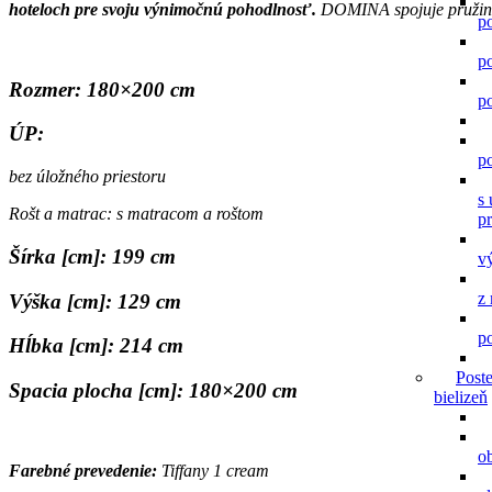
hoteloch pre svoju výnimočnú pohodlnosť.
DOMINA spojuje pružinov
po
po
Rozmer: 180×200 cm
po
ÚP:
po
bez úložného priestoru
s
Rošt a matrac: s matracom a roštom
p
Šírka [cm]: 199 cm
v
z
Výška [cm]: 129 cm
po
Hĺbka [cm]: 214 cm
Post
Spacia plocha [cm]: 180×200 cm
bielizeň
o
Farebné prevedenie:
Tiffany 1 cream