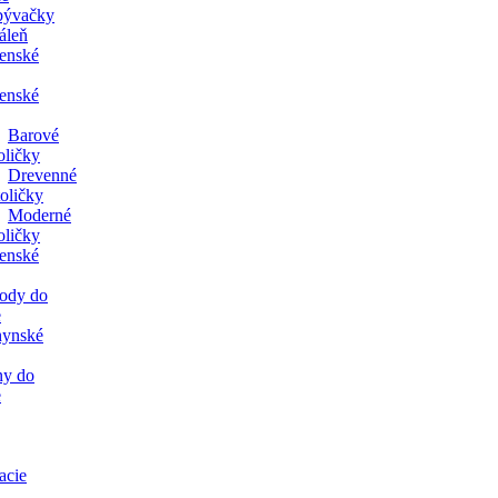
bývačky
áleň
lenské
lenské
Barové
oličky
Drevenné
oličky
Moderné
oličky
lenské
ody do
e
ynské
ny do
e
acie