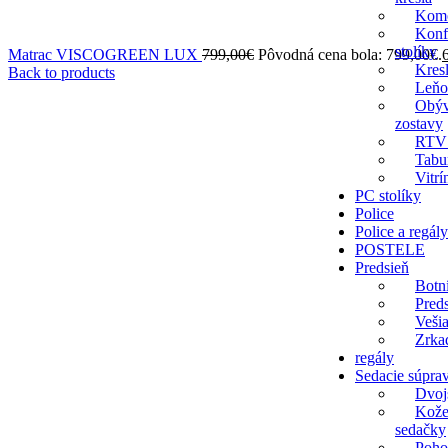
Kom
Konf
stolíky
Matrac VISCOGREEN LUX
799,00
€
Pôvodná cena bola: 799,00€.
Kres
Back to products
Leňo
Obýv
zostavy
RTV 
Tabu
Vitrí
PC stolíky
Police
Police a regály
POSTELE
Predsieň
Botn
Pred
Veši
Zrka
regály
Sedacie súpra
Dvoj
Kože
sedačky
Poho