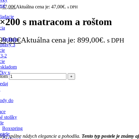
ové
€.
47,00
€
Aktuálna cena je: 47,00€.
s DPH
ladacie
200 s matracom a roštom
cia
99,00
€
Aktuálna cena je: 899,00€.
Sedacie
s DPH
úpravy 3
cie
 3-2
cie
 skladom
čky v
štom
edaj
k
ody do
ace
é stolíky
le
Boxspring
stele
ašej spálne nádych elegancie a pohodlia.
Tento typ postele je známy a