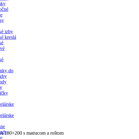
áky
očné
ie
sy
ké izby
é kreslá
ké
ové
ké
nky do
izby
ndy
y
ličky
elárske
elárske
ine
ody
 180×200 s matracom a roštom
ne