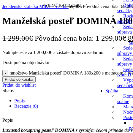
Roh
VYBRAŤ KATEGÓRIU
Jedálenská stolička MIKE – čierna
69,00
€
Pôvodná cena bola: 69,00
sedačky
Rozk
Manželská posteľ DOMINA 180×
sedačky
Seda
súprava
1 299,00
€
Pôvodná cena bola: 1 299,00€.
8
s
Seda
Nakúpte ešte za
1 200,00
€
a získate dopravu zadarmo.
súpravy
Seda
Dostupné na objednávku
súpravy
Seda
množstvo Manželská posteľ DOMINA 180x200 s matracom a ro
tvare U
Pridať do košíka
Výpr
Pridať do wishlist
sedačie
Share:
Spálňa
Kom
Popis
spálne
Recenzie (0)
Matr
Nočn
Poste
Popis
po
Luxusná boxspring posteľ DOMINA
s vysokým čelom prinesie do V