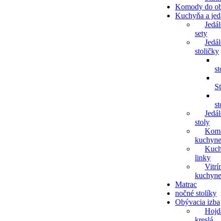
Komody do o
Kuchyňa a jed
Jedá
sety
Jedá
stoličky
st
St
st
Jedá
stoly
Kom
kuchyn
Kuch
linky
Vitrí
kuchyn
Matrac
nočné stolíky
Obývacia izba
Hojd
kreslá