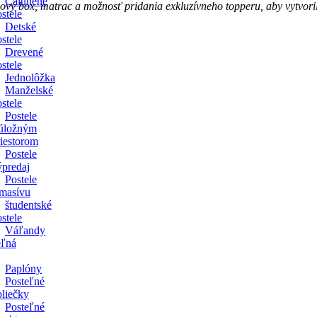
Čalúnené
ý box, matrac a možnosť pridania exkluzívneho topperu, aby vytvoril 
stele
Detské
stele
Drevené
stele
Jednolôžka
Manželské
stele
Postele
 úložným
riestorom
Postele
ýpredaj
Postele
 masívu
študentské
stele
Váľandy
eľná
Paplóny
Posteľné
bliečky
Posteľné