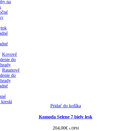
by na
k
očné
ky
ytok
adné
adné
Kovové
edenie do
áhrady
Ratanové
edenie do
áhrady
adné
sné
 kreslá
Pridať do košíka
Komoda Selene 7 biely lesk
204,00
€
s DPH