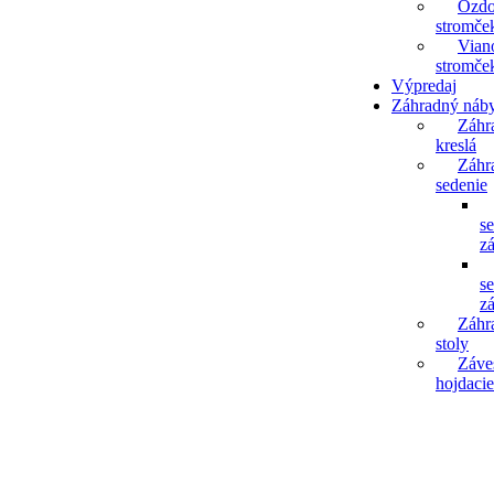
Ozdo
stromče
Vian
stromče
Výpredaj
Záhradný náb
Záhr
kreslá
Záhr
sedenie
s
z
s
z
Záhr
stoly
Záve
hojdacie