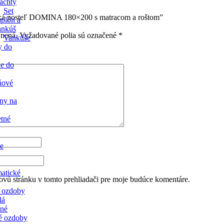
lachty
Set
lská posteľ DOMINA 180×200 s matracom a roštom”
aplón a
ankúš
jnená.
Vyžadované polia sú označené
*
Vankúše
y do
ne do
ňové
any na
etné
de
atické
vú stránku v tomto prehliadači pre moje budúce komentáre.
 ozdoby
lá
tné
é ozdoby