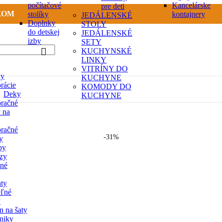
počítačové
Kancelárske
pre deti
KOM
stolíky
kontajnery
JEDÁLENSKÉ
Doplnky
STOLY
do detskej
JEDÁLENSKÉ
izby
SETY
KUCHYNSKÉ
LINKY
VITRÍNY DO
ky
KUCHYNE
rácie
KOMODY DO
Deky
KUCHYNE
račné
y na
račné
-31%
y
py
zy
tné
hty
eľné
y
n na šaty
tniky