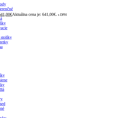
ody
erenčné
641,00
€
Aktuálna cena je: 641,00€.
s DPH
lá
šky
acie
stolíky
retky
na
íky
siene
aky
dlá
vy
sed
né
vky