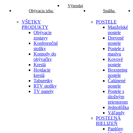
Výpredaj
Obývacia izba
Spálňa
VŠETKY
POSTELE
PRODUKTY
Manželské
Obývacie
postele
zostavy
Drevené
Konferenčné
postele
stolíky
Postele z
Komody do
masívu
obývačky
Kovové
Kreslá
postele
Hojdacie
Boxspring
kreslá
postele
Taburetky
Čalúnené
RTV stolíky
postele
TV panely
Postele s
úložným
priestorom
Jednolôžka
Váľandy
POSTEĽNÁ
BIELIZEŇ
Paplóny