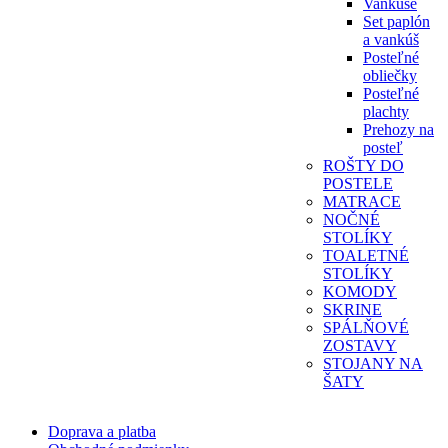
Vankúše
Set paplón
a vankúš
Posteľné
obliečky
Posteľné
plachty
Prehozy na
posteľ
ROŠTY DO
POSTELE
MATRACE
NOČNÉ
STOLÍKY
TOALETNÉ
STOLÍKY
KOMODY
SKRINE
SPÁLŇOVÉ
ZOSTAVY
STOJANY NA
ŠATY
Doprava a platba