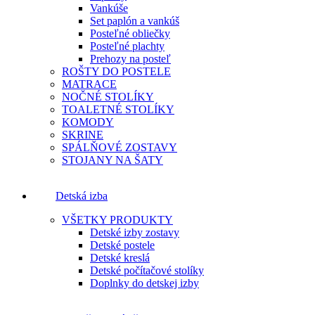
Vankúše
Set paplón a vankúš
Posteľné obliečky
Posteľné plachty
Prehozy na posteľ
ROŠTY DO POSTELE
MATRACE
NOČNÉ STOLÍKY
TOALETNÉ STOLÍKY
KOMODY
SKRINE
SPÁLŇOVÉ ZOSTAVY
STOJANY NA ŠATY
Detská izba
VŠETKY PRODUKTY
Detské izby zostavy
Detské postele
Detské kreslá
Detské počítačové stolíky
Doplnky do detskej izby