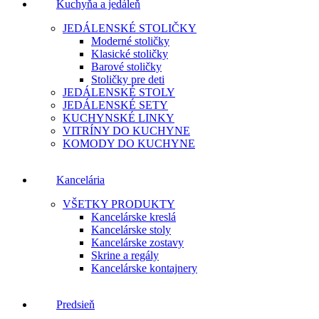
Kuchyňa a jedáleň
JEDÁLENSKÉ STOLIČKY
Moderné stoličky
Klasické stoličky
Barové stoličky
Stoličky pre deti
JEDÁLENSKÉ STOLY
JEDÁLENSKÉ SETY
KUCHYNSKÉ LINKY
VITRÍNY DO KUCHYNE
KOMODY DO KUCHYNE
Kancelária
VŠETKY PRODUKTY
Kancelárske kreslá
Kancelárske stoly
Kancelárske zostavy
Skrine a regály
Kancelárske kontajnery
Predsieň