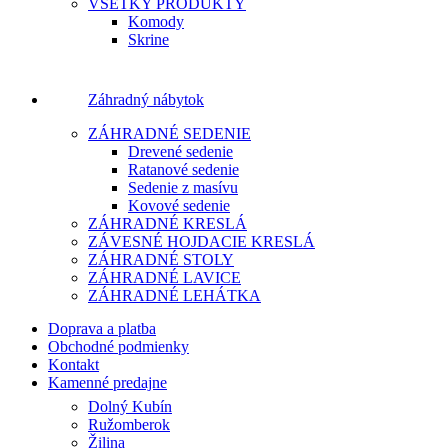
VŠETKY PRODUKTY
Komody
Skrine
Záhradný nábytok
ZÁHRADNÉ SEDENIE
Drevené sedenie
Ratanové sedenie
Sedenie z masívu
Kovové sedenie
ZÁHRADNÉ KRESLÁ
ZÁVESNÉ HOJDACIE KRESLÁ
ZÁHRADNÉ STOLY
ZÁHRADNÉ LAVICE
ZÁHRADNÉ LEHÁTKA
Doprava a platba
Obchodné podmienky
Kontakt
Kamenné predajne
Dolný Kubín
Ružomberok
Žilina