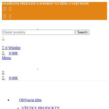
0
0
4 KAMENNÉ PREDAJNE A 30 ROKOV NA TRHU S NÁBYTKOM
Search
0
Wishlist
0,00
€
Menu
0,00
€
Kategórie
Obývacia izba
VŠETKY PRODUKTY