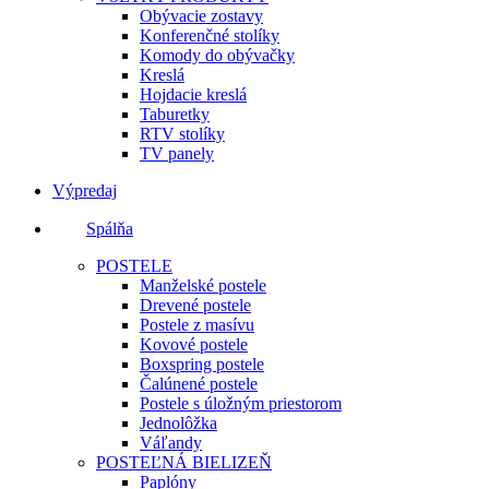
Obývacie zostavy
Konferenčné stolíky
Komody do obývačky
Kreslá
Hojdacie kreslá
Taburetky
RTV stolíky
TV panely
Výpredaj
Spálňa
POSTELE
Manželské postele
Drevené postele
Postele z masívu
Kovové postele
Boxspring postele
Čalúnené postele
Postele s úložným priestorom
Jednolôžka
Váľandy
POSTEĽNÁ BIELIZEŇ
Paplóny