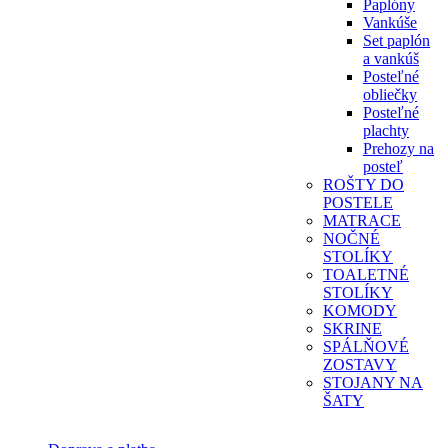
Paplóny
Vankúše
Set paplón
a vankúš
Posteľné
obliečky
Posteľné
plachty
Prehozy na
posteľ
ROŠTY DO
POSTELE
MATRACE
NOČNÉ
STOLÍKY
TOALETNÉ
STOLÍKY
KOMODY
SKRINE
SPÁLŇOVÉ
ZOSTAVY
STOJANY NA
ŠATY