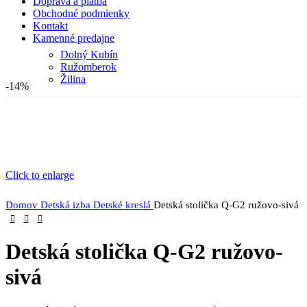
Doprava a platba
Obchodné podmienky
Kontakt
Kamenné predajne
Dolný Kubín
Ružomberok
Žilina
-14%
Click to enlarge
Domov
Detská izba
Detské kreslá
Detská stolička Q-G2 ružovo-sivá
Detská stolička Q-G2 ružovo-
sivá