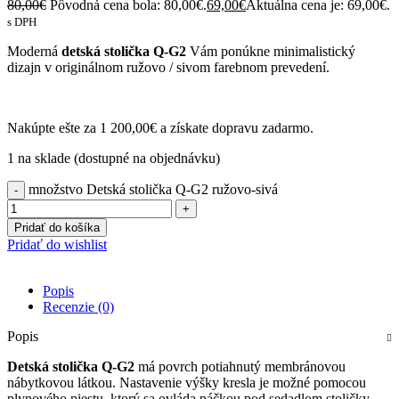
80,00
€
Pôvodná cena bola: 80,00€.
69,00
€
Aktuálna cena je: 69,00€.
s DPH
Moderná
detská stolička Q-G2
Vám ponúkne minimalistický
dizajn v originálnom ružovo / sivom farebnom prevedení.
Nakúpte ešte za
1 200,00
€
a získate dopravu zadarmo.
1 na sklade (dostupné na objednávku)
množstvo Detská stolička Q-G2 ružovo-sivá
Pridať do košíka
Pridať do wishlist
Popis
Recenzie (0)
Popis
Detská stolička Q-G2
má povrch potiahnutý membránovou
nábytkovou látkou. Nastavenie výšky kresla je možné pomocou
plynového piestu, ktorý sa ovláda páčkou pod sedadlom stoličky.