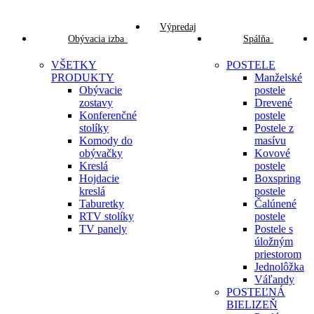
Výpredaj
Obývacia izba
Spálňa
VŠETKY
POSTELE
PRODUKTY
Manželské
Obývacie
postele
zostavy
Drevené
Konferenčné
postele
stolíky
Postele z
Komody do
masívu
obývačky
Kovové
Kreslá
postele
Hojdacie
Boxspring
kreslá
postele
Taburetky
Čalúnené
RTV stolíky
postele
TV panely
Postele s
úložným
priestorom
Jednolôžka
Váľandy
POSTEĽNÁ
BIELIZEŇ