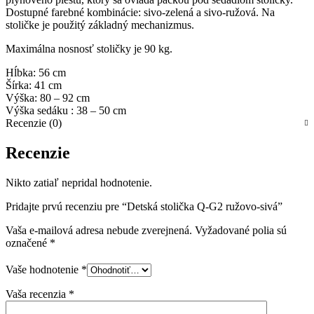
Dostupné farebné kombinácie: sivo-zelená a sivo-ružová. Na
stoličke je použitý základný mechanizmus.
Maximálna nosnosť stoličky je 90 kg.
Hĺbka:
56 cm
Šírka:
41 cm
Výška: 80
– 92 cm
Výška sedáku : 38 – 50 cm
Recenzie (0)
Recenzie
Nikto zatiaľ nepridal hodnotenie.
Pridajte prvú recenziu pre “Detská stolička Q-G2 ružovo-sivá”
Vaša e-mailová adresa nebude zverejnená.
Vyžadované polia sú
označené
*
Vaše hodnotenie
*
Vaša recenzia
*