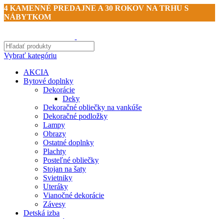
4 KAMENNÉ PREDAJNE A 30 ROKOV NA TRHU S
NÁBYTKOM
Vybrať kategóriu
AKCIA
Bytové doplnky
Dekorácie
Deky
Dekoračné obliečky na vankúše
Dekoračné podložky
Lampy
Obrazy
Ostatné doplnky
Plachty
Posteľné obliečky
Stojan na šaty
Svietniky
Uteráky
Vianočné dekorácie
Závesy
Detská izba