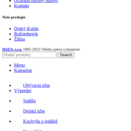
Ochrana osobný údajov
Kontakt
Naše predajne
Dolný Kubín
Ružomberok
Žilina
DAZA, s.r.o.
1991-2025 Všetky práva vyhradené.
Search
Menu
Kategórie
Obývacia izba
Výpredaj
Spálňa
Detská izba
Kuchyňa a jedáleň