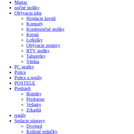
Matrac
nočné stolíky
Obývacia izba
Hojdacie kreslá
Komody
Konferenčné stolíky
Kreslá
Leňošky
Obývacie zostavy
RTV stolíky
Taburetky
Vitrína
PC stolíky
Police
Police a regály
POSTELE
Predsieň
Botníky
Predsiene
Vešiaky
Zrkadlá
regály
Sedacie súpravy
Dvojsed
Kožené sedačky