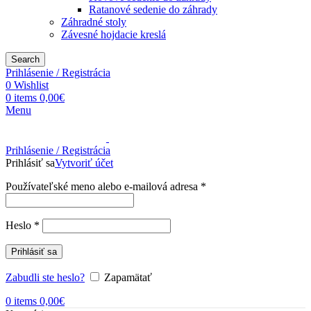
Ratanové sedenie do záhrady
Záhradné stoly
Závesné hojdacie kreslá
Search
Prihlásenie / Registrácia
0
Wishlist
0
items
0,00
€
Menu
Prihlásenie / Registrácia
Prihlásiť sa
Vytvoriť účet
Používateľské meno alebo e-mailová adresa
*
Heslo
*
Prihlásiť sa
Zabudli ste heslo?
Zapamätať
0
items
0,00
€