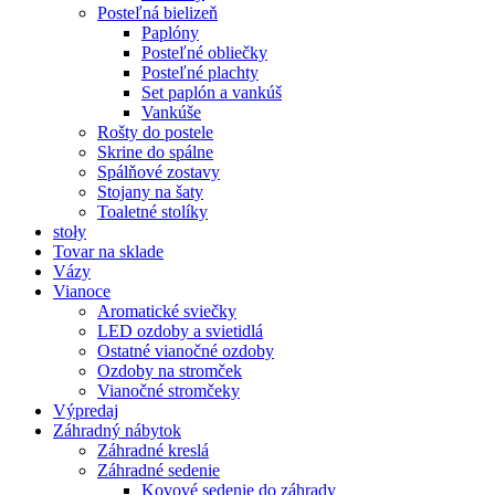
Posteľná bielizeň
Paplóny
Posteľné obliečky
Posteľné plachty
Set paplón a vankúš
Vankúše
Rošty do postele
Skrine do spálne
Spálňové zostavy
Stojany na šaty
Toaletné stolíky
stoły
Tovar na sklade
Vázy
Vianoce
Aromatické sviečky
LED ozdoby a svietidlá
Ostatné vianočné ozdoby
Ozdoby na stromček
Vianočné stromčeky
Výpredaj
Záhradný nábytok
Záhradné kreslá
Záhradné sedenie
Kovové sedenie do záhrady