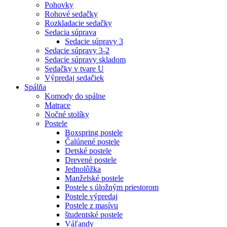
Pohovky
Rohové sedačky
Rozkladacie sedačky
Sedacia súprava
Sedacie súpravy 3
Sedacie súpravy 3-2
Sedacie súpravy skladom
Sedačky v tvare U
Výpredaj sedačiek
Spálňa
Komody do spálne
Matrace
Nočné stolíky
Postele
Boxspring postele
Čalúnené postele
Detské postele
Drevené postele
Jednolôžka
Manželské postele
Postele s úložným priestorom
Postele výpredaj
Postele z masívu
študentské postele
Váľandy