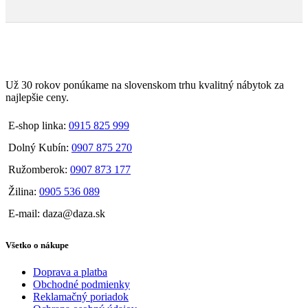
Už 30 rokov ponúkame na slovenskom trhu kvalitný nábytok za
najlepšie ceny.
E-shop linka:
0915 825 999
Dolný Kubín:
0907 875 270
Ružomberok:
0907 873 177
Žilina:
0905 536 089
E-mail: daza@daza.sk
Všetko o nákupe
Doprava a platba
Obchodné podmienky
Reklamačný poriadok