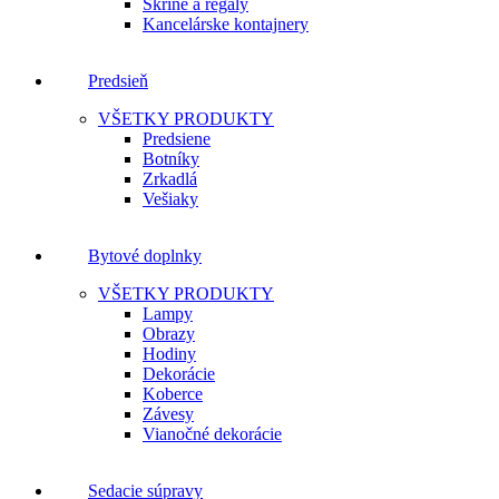
Skrine a regály
Kancelárske kontajnery
Predsieň
VŠETKY PRODUKTY
Predsiene
Botníky
Zrkadlá
Vešiaky
Bytové doplnky
VŠETKY PRODUKTY
Lampy
Obrazy
Hodiny
Dekorácie
Koberce
Závesy
Vianočné dekorácie
Sedacie súpravy