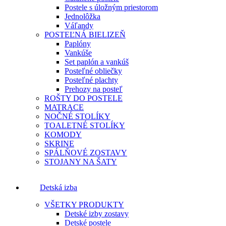
Postele s úložným priestorom
Jednolôžka
Váľandy
POSTEĽNÁ BIELIZEŇ
Paplóny
Vankúše
Set paplón a vankúš
Posteľné obliečky
Posteľné plachty
Prehozy na posteľ
ROŠTY DO POSTELE
MATRACE
NOČNÉ STOLÍKY
TOALETNÉ STOLÍKY
KOMODY
SKRINE
SPÁLŇOVÉ ZOSTAVY
STOJANY NA ŠATY
Detská izba
VŠETKY PRODUKTY
Detské izby zostavy
Detské postele