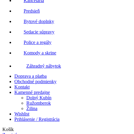
Kancelária
Predsieň
Bytové doplnky
Sedacie súpravy
Police a regály
Komody a skrine
Záhradný nábytok
Doprava a platba
Obchodné podmienky
Kontakt
Kamenné predajne
Dolný Kubín
Ružomberok
Žilina
Wishlist
Prihlásenie / Registrácia
Košík