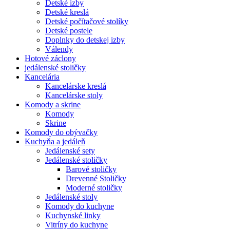
Detské izby
Detské kreslá
Detské počítačové stolíky
Detské postele
Doplnky do detskej izby
Válendy
Hotové záclony
jedálenské stoličky
Kancelária
Kancelárske kreslá
Kancelárske stoly
Komody a skrine
Komody
Skrine
Komody do obývačky
Kuchyňa a jedáleň
Jedálenské sety
Jedálenské stoličky
Barové stoličky
Drevenné Stoličky
Moderné stoličky
Jedálenské stoly
Komody do kuchyne
Kuchynské linky
Vitríny do kuchyne