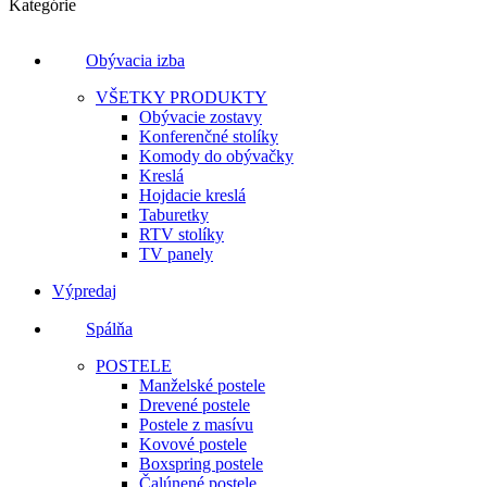
Kategórie
Obývacia izba
VŠETKY PRODUKTY
Obývacie zostavy
Konferenčné stolíky
Komody do obývačky
Kreslá
Hojdacie kreslá
Taburetky
RTV stolíky
TV panely
Výpredaj
Spálňa
POSTELE
Manželské postele
Drevené postele
Postele z masívu
Kovové postele
Boxspring postele
Čalúnené postele