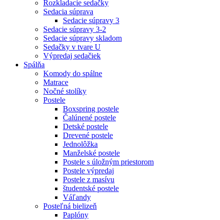
Rozkladacie sedačky
Sedacia súprava
Sedacie súpravy 3
Sedacie súpravy 3-2
Sedacie súpravy skladom
Sedačky v tvare U
Výpredaj sedačiek
Spálňa
Komody do spálne
Matrace
Nočné stolíky
Postele
Boxspring postele
Čalúnené postele
Detské postele
Drevené postele
Jednolôžka
Manželské postele
Postele s úložným priestorom
Postele výpredaj
Postele z masívu
študentské postele
Váľandy
Posteľná bielizeň
Paplóny