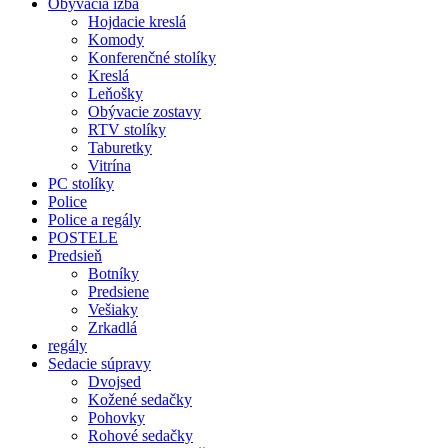
Obývacia izba
Hojdacie kreslá
Komody
Konferenčné stolíky
Kreslá
Leňošky
Obývacie zostavy
RTV stolíky
Taburetky
Vitrína
PC stolíky
Police
Police a regály
POSTELE
Predsieň
Botníky
Predsiene
Vešiaky
Zrkadlá
regály
Sedacie súpravy
Dvojsed
Kožené sedačky
Pohovky
Rohové sedačky