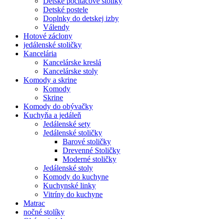
Detské počítačové stolíky
Detské postele
Doplnky do detskej izby
Válendy
Hotové záclony
jedálenské stoličky
Kancelária
Kancelárske kreslá
Kancelárske stoly
Komody a skrine
Komody
Skrine
Komody do obývačky
Kuchyňa a jedáleň
Jedálenské sety
Jedálenské stoličky
Barové stoličky
Drevenné Stoličky
Moderné stoličky
Jedálenské stoly
Komody do kuchyne
Kuchynské linky
Vitríny do kuchyne
Matrac
nočné stolíky