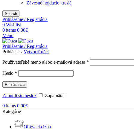
Závesné hojdacie kreslá
Search
Prihlásenie / Registrácia
0
Wishlist
0
items
0,00
€
Menu
Prihlásenie / Registrácia
Prihlásiť sa
Vytvoriť účet
Používateľské meno alebo e-mailová adresa
*
Heslo
*
Prihlásiť sa
Zabudli ste heslo?
Zapamätať
0
items
0,00
€
Kategórie
Obývacia izba