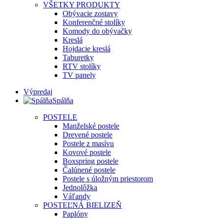
VŠETKY PRODUKTY
Obývacie zostavy
Konferenčné stolíky
Komody do obývačky
Kreslá
Hojdacie kreslá
Taburetky
RTV stolíky
TV panely
Výpredaj
Spálňa
POSTELE
Manželské postele
Drevené postele
Postele z masívu
Kovové postele
Boxspring postele
Čalúnené postele
Postele s úložným priestorom
Jednolôžka
Váľandy
POSTEĽNÁ BIELIZEŇ
Paplóny