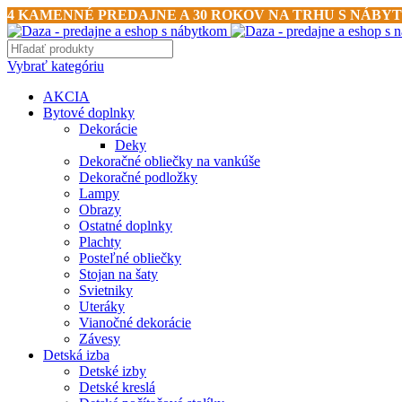
4 KAMENNÉ PREDAJNE A 30 ROKOV NA TRHU S NÁBY
Vybrať kategóriu
AKCIA
Bytové doplnky
Dekorácie
Deky
Dekoračné obliečky na vankúše
Dekoračné podložky
Lampy
Obrazy
Ostatné doplnky
Plachty
Posteľné obliečky
Stojan na šaty
Svietniky
Uteráky
Vianočné dekorácie
Závesy
Detská izba
Detské izby
Detské kreslá