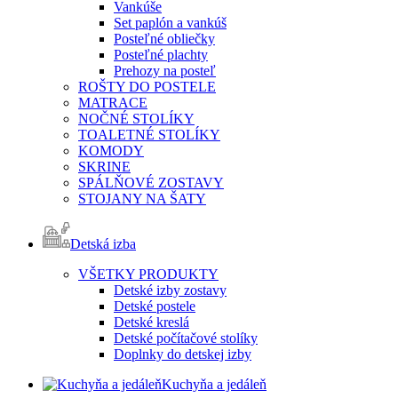
Vankúše
Set paplón a vankúš
Posteľné obliečky
Posteľné plachty
Prehozy na posteľ
ROŠTY DO POSTELE
MATRACE
NOČNÉ STOLÍKY
TOALETNÉ STOLÍKY
KOMODY
SKRINE
SPÁLŇOVÉ ZOSTAVY
STOJANY NA ŠATY
Detská izba
VŠETKY PRODUKTY
Detské izby zostavy
Detské postele
Detské kreslá
Detské počítačové stolíky
Doplnky do detskej izby
Kuchyňa a jedáleň