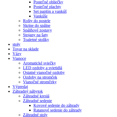
Posteľné obliečky
Posteľné plachty
Set paplón a vankúš
Vankúše
Rošty do postele
Skrine do spálne
Spálňové zostavy
Stojany na šaty
Toaletné stolíky
stoły
Tovar na sklade
Vázy
Vianoce
Aromatické sviečky
LED ozdoby a svietidlá
Ostatné vianočné ozdoby
Ozdoby na stromček
Vianočné stromčeky
Výpredaj
Záhradný nábytok
Záhradné kreslá
Záhradné sedenie
Kovové sedenie do záhrady
Ratanové sedenie do záhrady
Záhradné stoly